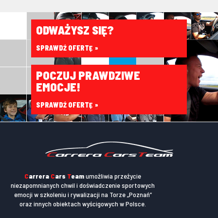
ODWAŻYSZ SIĘ?
SPRAWDŹ OFERTĘ
POCZUJ PRAWDZIWE
EMOCJE!
SPRAWDŹ OFERTĘ
C
arrera
C
ars
T
eam
umożliwia przeżycie
niezapomnianych chwil i doświadczenie sportowych
emocji w szkoleniu i rywalizacji na Torze „Poznań”
oraz innych obiektach wyścigowych w Polsce.