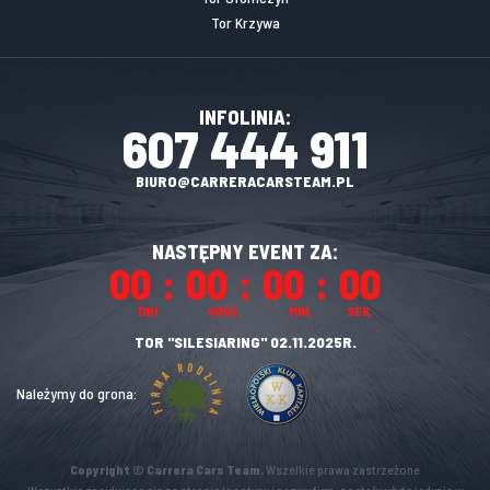
Tor Krzywa
INFOLINIA:
607 444 911
BIURO@CARRERACARSTEAM.PL
NASTĘPNY EVENT ZA:
00
00
00
00
DNI
GODZ.
MIN.
SEK.
TOR "SILESIARING" 02.11.2025R.
Należymy do grona:
Copyright © Carrera Cars Team.
Wszelkie prawa zastrzeżone