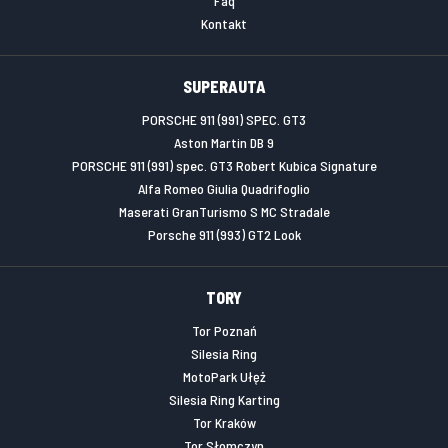
Faq
Kontakt
SUPERAUTA
PORSCHE 911 (991) SPEC. GT3
Aston Martin DB 9
PORSCHE 911 (991) spec. GT3 Robert Kubica Signature
Alfa Romeo Giulia Quadrifoglio
Maserati GranTurismo S MC Stradale
Porsche 911 (993) GT2 Look
TORY
Tor Poznań
Silesia Ring
MotoPark Ułęż
Silesia Ring Karting
Tor Kraków
Tor Słomczyn