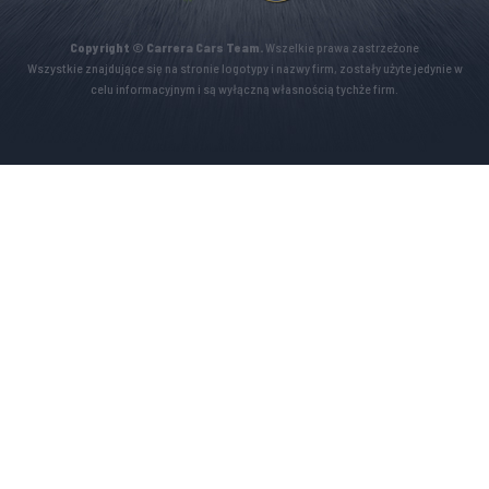
Copyright © Carrera Cars Team.
Wszelkie prawa zastrzeżone
Wszystkie znajdujące się na stronie logotypy i nazwy firm, zostały użyte jedynie w
celu informacyjnym i są wyłączną własnością tychże firm.