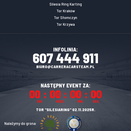
Silesia Ring Karting
Tor Kraków
Tor Słomczyn
Tor Krzywa
INFOLINIA:
607 444 911
BIURO@CARRERACARSTEAM.PL
NASTĘPNY EVENT ZA:
00
00
00
00
DNI
GODZ.
MIN.
SEK.
TOR "SILESIARING" 02.11.2025R.
Należymy do grona: