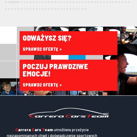
ODWAŻYSZ SIĘ?
SPRAWDŹ OFERTĘ
POCZUJ PRAWDZIWE
EMOCJE!
SPRAWDŹ OFERTĘ
C
arrera
C
ars
T
eam
umożliwia przeżycie
niezapomnianych chwil i doświadczenie sportowych