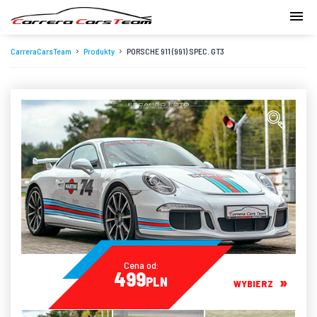
CarreraCarsTeam
Produkty
PORSCHE 911 (991) SPEC. GT3
Cena od:
499
PLN
WYBIERZ