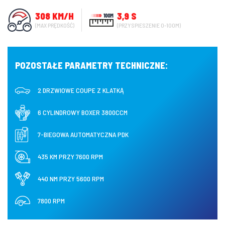
308 KM/H
3,9 S
(MAX PRĘDKOŚĆ)
(PRZYSPIESZENIE 0-100M)
POZOSTAŁE PARAMETRY TECHNICZNE:
2 DRZWIOWE COUPE Z KLATKĄ
6 CYLINDROWY BOXER 3800CCM
7-BIEGOWA AUTOMATYCZNA PDK
435 KM PRZY 7600 RPM
440 NM PRZY 5600 RPM
7800 RPM