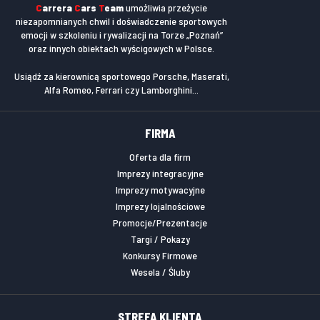
C
arrera
C
ars
T
eam
umożliwia przeżycie
niezapomnianych chwil i doświadczenie sportowych
emocji w szkoleniu i rywalizacji na Torze „Poznań”
oraz innych obiektach wyścigowych w Polsce.
Usiądź za kierownicą sportowego Porsche, Maserati,
Alfa Romeo, Ferrari czy Lamborghini...
FIRMA
Oferta dla firm
Imprezy integracyjne
Imprezy motywacyjne
Imprezy lojalnościowe
Promocje/Prezentacje
Targi / Pokazy
Konkursy Firmowe
Wesela / Śluby
STREFA KLIENTA