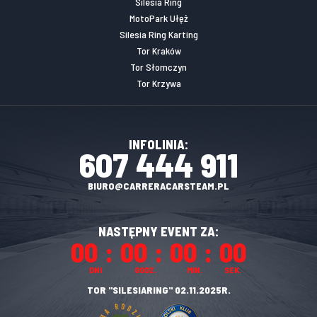
Silesia Ring
MotoPark Ułęż
Silesia Ring Karting
Tor Kraków
Tor Słomczyn
Tor Krzywa
INFOLINIA:
607 444 911
BIURO@CARRERACARSTEAM.PL
NASTĘPNY EVENT ZA:
00
00
00
00
DNI
GODZ.
MIN.
SEK.
TOR "SILESIARING" 02.11.2025R.