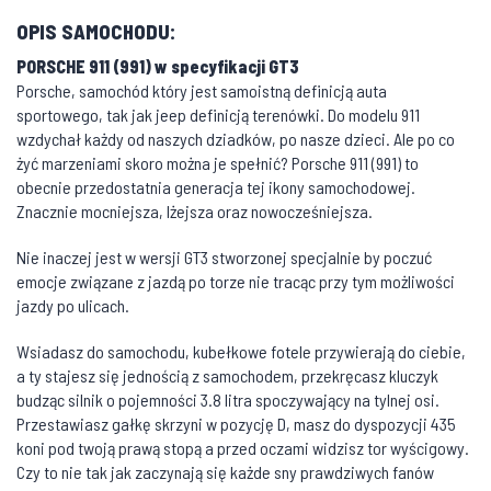
OPIS SAMOCHODU:
PORSCHE 911 (991) w specyfikacji GT3
Porsche, samochód który jest samoistną definicją auta
sportowego, tak jak jeep definicją terenówki. Do modelu 911
wzdychał każdy od naszych dziadków, po nasze dzieci. Ale po co
żyć marzeniami skoro można je spełnić? Porsche 911 (991) to
obecnie przedostatnia generacja tej ikony samochodowej.
Znacznie mocniejsza, lżejsza oraz nowocześniejsza.
Nie inaczej jest w wersji GT3 stworzonej specjalnie by poczuć
emocje związane z jazdą po torze nie tracąc przy tym możliwości
jazdy po ulicach.
Wsiadasz do samochodu, kubełkowe fotele przywierają do ciebie,
a ty stajesz się jednością z samochodem, przekręcasz kluczyk
budząc silnik o pojemności 3.8 litra spoczywający na tylnej osi.
Przestawiasz gałkę skrzyni w pozycję D, masz do dyspozycji 435
koni pod twoją prawą stopą a przed oczami widzisz tor wyścigowy.
Czy to nie tak jak zaczynają się każde sny prawdziwych fanów