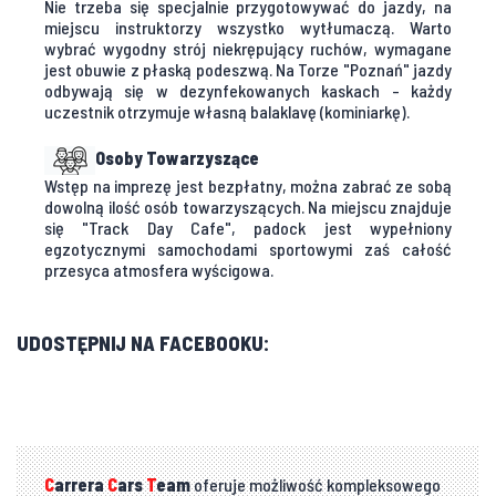
Nie trzeba się specjalnie przygotowywać do jazdy, na
miejscu instruktorzy wszystko wytłumaczą. Warto
wybrać wygodny strój niekrępujący ruchów, wymagane
jest obuwie z płaską podeszwą. Na Torze "Poznań" jazdy
odbywają się w dezynfekowanych kaskach - każdy
uczestnik otrzymuje własną balaklavę (kominiarkę).
Osoby Towarzyszące
Wstęp na imprezę jest bezpłatny, można zabrać ze sobą
dowolną ilość osób towarzyszących. Na miejscu znajduje
się "Track Day Cafe", padock jest wypełniony
egzotycznymi samochodami sportowymi zaś całość
przesyca atmosfera wyścigowa.
UDOSTĘPNIJ NA FACEBOOKU:
C
arrera
C
ars
T
eam
oferuje możliwość kompleksowego