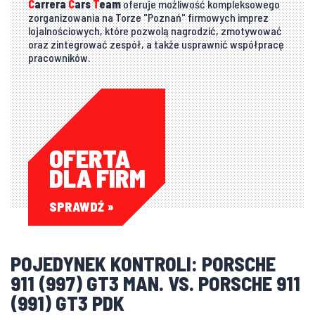
C
arrera
C
ars
T
eam
oferuje możliwość kompleksowego
zorganizowania na Torze "Poznań" firmowych imprez
lojalnościowych, które pozwolą nagrodzić, zmotywować
oraz zintegrować zespół, a także usprawnić współpracę
pracowników.
OFERTA
DLA FIRM
SPRAWDŹ
POJEDYNEK KONTROLI: PORSCHE
911 (997) GT3 MAN. VS. PORSCHE 911
(991) GT3 PDK