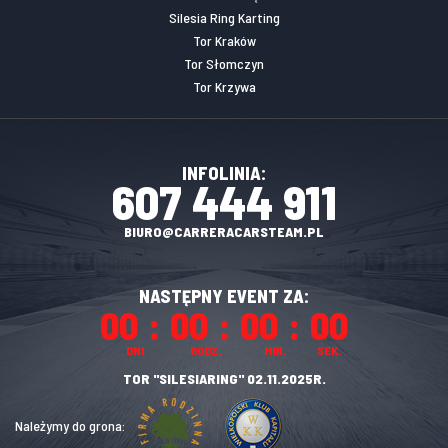
Silesia Ring Karting
Tor Kraków
Tor Słomczyn
Tor Krzywa
INFOLINIA:
607 444 911
BIURO@CARRERACARSTEAM.PL
NASTĘPNY EVENT ZA:
00
00
00
00
DNI
GODZ.
MIN.
SEK.
TOR "SILESIARING" 02.11.2025R.
Należymy do grona: