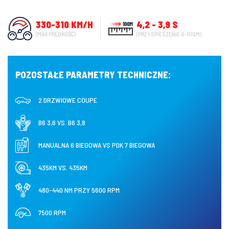
330-310 KM/H
4,2 - 3,9 S
(MAX PRĘDKOŚĆ)
(PRZYSPIESZENIE 0-100M)
POZOSTAŁE PARAMETRY TECHNICZNE:
2 DRZWIOWE COUPE
B6 3,6 VS. B6 3,8
MANUALNA 6 BIEGOWA VS PDK 7 BIEGOWA
435KM VS. 435KM
480-440 NM PRZY 5600 RPM
7500 RPM