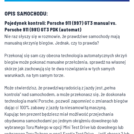
OPIS SAMOCHODU:
Pojedynek kontroli: Porsche 911 (997) GT3 manual vs.
Porsche 911 (991) GT3 PDK (automat)
Nie raz słyszy się w rozmowie, że prawdziwe samochody mają
manualną skrzynię biegów. Jednak, czy to prawda?
Przekonaj się sam czy obecna technologia automatycznych skrzyń
biegów może pokonać manualne przełożenia, sprawdź na własnej
skórze jak zachowują się te dwa rozwiązania w tych samych
warunkach, na tym samym torze.
Może stwierdzisz, że prawdziwą radością z jazdy jest „pełna
kontrola” nad samochodem, a może przekonasz się, że doskonała
technologia marki Porsche, pozwoli zapomnieć o zmianach biegów
dając ci 100% zabawy z jazdy ta niesamowitą maszyną.
Kupując ten prezent będziesz miał możliwość przejechania
obydwoma samochodami po jednym okrążeniu dowolnego lub
wybranego Toru Małego w opcji Mini Test Drive lub dowolnego lub
wybranego Toru Dużego w opcji Exotic Test Drive… jeśli chcesz 2 lub