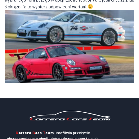
3 okrążenia to wybierz odpowiedni wariant
C
arrera
C
ars
T
eam
umożliwia przeżycie
niezapomnianych chwil i doświadczenie sportowych