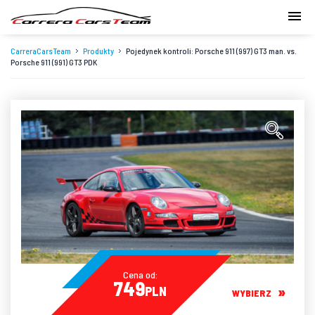
CarreraCarsTeam
Produkty
Pojedynek kontroli: Porsche 911 (997) GT3 man. vs.
Porsche 911 (991) GT3 PDK
Cena od:
749
PLN
WYBIERZ