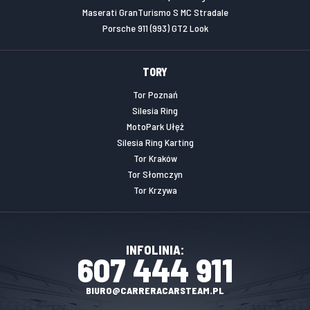
Maserati GranTurismo S MC Stradale
Porsche 911 (993) GT2 Look
TORY
Tor Poznań
Silesia Ring
MotoPark Ułęż
Silesia Ring Karting
Tor Kraków
Tor Słomczyn
Tor Krzywa
INFOLINIA:
607 444 911
BIURO@CARRERACARSTEAM.PL