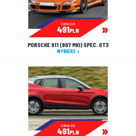
Cena od:
491
PLN
PORSCHE 911 (997 MKI) SPEC. GT3
WYBIERZ
Cena od:
491
PLN