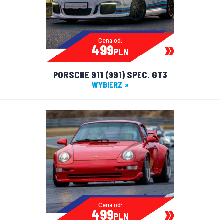
Cena od:
499
PLN
PORSCHE 911 (991) SPEC. GT3
WYBIERZ
Cena od:
499
PLN