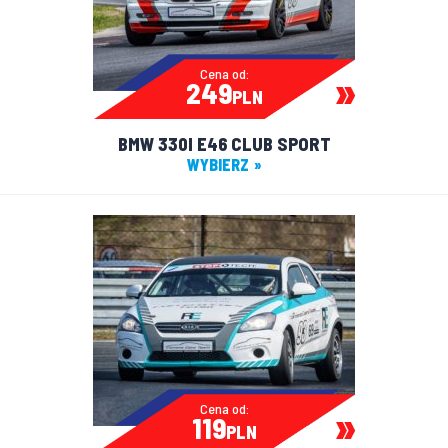
Cena od:
249
PLN
BMW 330I E46 CLUB SPORT
WYBIERZ
Cena od:
119
PLN