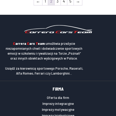
←
1
2
3
4
5
→
C
arrera
C
ars
T
eam
umożliwia przeżycie
niezapomnianych chwil i doświadczenie sportowych
emocji w szkoleniu i rywalizacji na Torze „Poznań”
oraz innych obiektach wyścigowych w Polsce.
Usiądź za kierownicą sportowego Porsche, Maserati,
Alfa Romeo, Ferrari czy Lamborghini...
FIRMA
Oferta dla firm
Imprezy integracyjne
Imprezy motywacyjne
Imprezy lojalnościowe