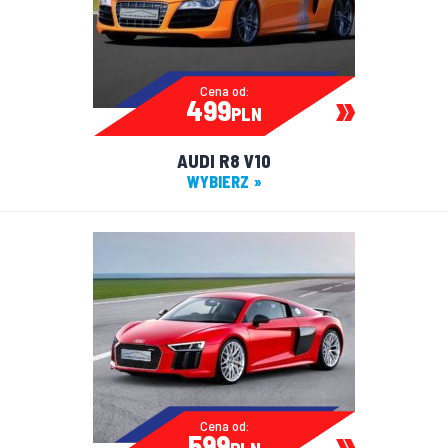
Cena od:
499
PLN
AUDI R8 V10
WYBIERZ
Cena od:
599