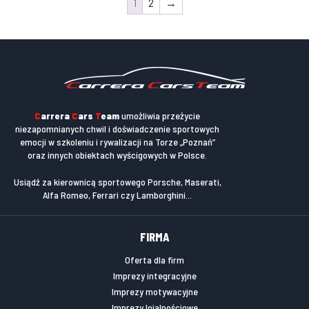
1
2
→
C
arrera
C
ars
T
eam
umożliwia przeżycie
niezapomnianych chwil i doświadczenie sportowych
emocji w szkoleniu i rywalizacji na Torze „Poznań”
oraz innych obiektach wyścigowych w Polsce.
Usiądź za kierownicą sportowego Porsche, Maserati,
Alfa Romeo, Ferrari czy Lamborghini...
FIRMA
Oferta dla firm
Imprezy integracyjne
Imprezy motywacyjne
Imprezy lojalnościowe