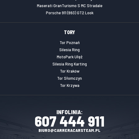
Maserati GranTurismo S MC Stradale
Porsche 911 (993) GT2 Look
TORY
Tor Poznań
Silesia Ring
MotoPark Ułęż
Silesia Ring Karting
Tor Kraków
Tor Słomczyn
Tor Krzywa
INFOLINIA:
607 444 911
BIURO@CARRERACARSTEAM.PL