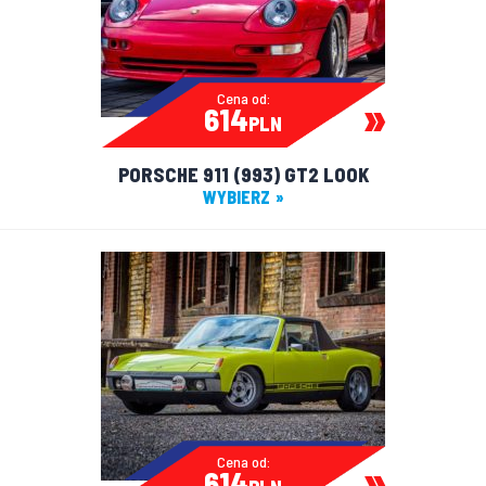
Cena od:
614
PLN
PORSCHE 911 (993) GT2 LOOK
WYBIERZ
Cena od:
614