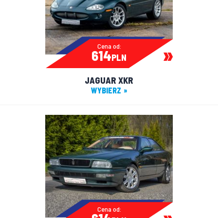
Cena od:
614
PLN
JAGUAR XKR
WYBIERZ
Cena od: